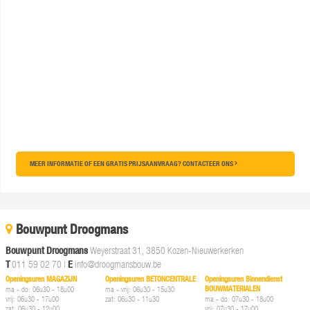
MEER INFORMATIE OF EEN GRATIS PRIJSAANVRAAG? CONTACTEER ONS
Bouwpunt Droogmans
Bouwpunt Droogmans
Weyerstraat 31, 3850 Kozen-Nieuwerkerken
T
011 59 02 70
|
E
info@droogmansbouw.be
Openingsuren MAGAZIJN
Openingsuren BETONCENTRALE
Openingsuren Binnendienst
BOUWMATERIALEN
ma - do: 06u30 - 18u00
ma - vrij: 06u30 - 15u30
vrij: 06u30 - 17u00
zat: 06u30 - 11u30
ma - do: 07u30 - 18u00
zat: 06u30 - 12u00
vrij: 07u30 - 17u00