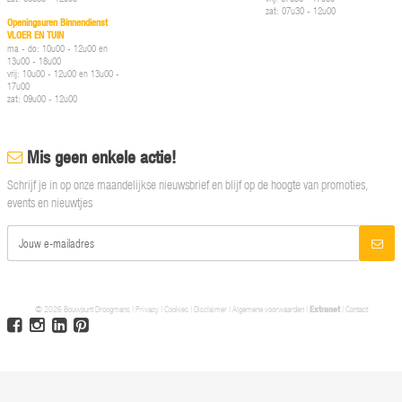
zat: 07u30 - 12u00
Openingsuren Binnendienst
VLOER EN TUIN
ma - do: 10u00 - 12u00 en
13u00 - 18u00
vrij: 10u00 - 12u00 en 13u00 -
17u00
zat: 09u00 - 12u00
Mis geen enkele actie!
Schrijf je in op onze maandelijkse nieuwsbrief en blijf op de hoogte van promoties,
events en nieuwtjes
© 2026 Bouwpunt Droogmans |
Privacy
|
Cookies
|
Disclaimer
|
Algemene voorwaarden
|
Extranet
|
Contact