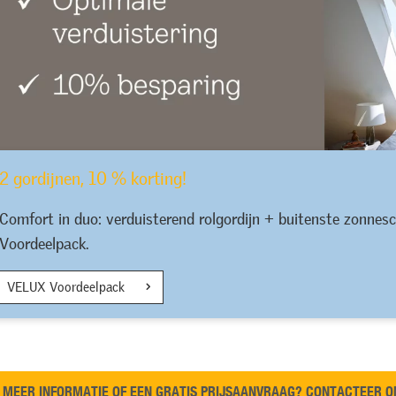
2 gordijnen, 10 % korting!
Comfort in duo: verduisterend rolgordijn + buitenste zonnes
Voordeelpack.
VELUX Voordeelpack
MEER INFORMATIE OF EEN GRATIS PRIJSAANVRAAG? CONTACTEER 