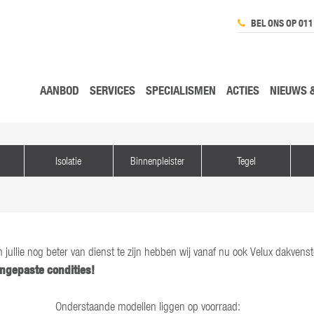
BEL ONS OP 011
AANBOD
SERVICES
SPECIALISMEN
ACTIES
NIEUWS 
Isolatie
Binnenpleister
Tegel
 jullie nog beter van dienst te zijn hebben wij vanaf nu ook Velux dakvens
ngepaste condities!
Onderstaande modellen liggen op voorraad: