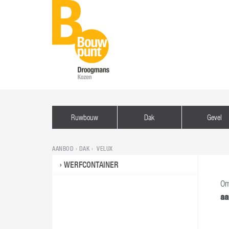
Ruwbouw
Dak
Gevel
AANBOD ›
DAK
› VELUX
WERFCONTAINER
Om
aa