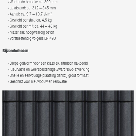
Werkende breedte: ca. 300 mm
Latafstand: ca. 312 – 345 mm
Aantal: ca. 9,7 – 10,7 st/m²
Gewicht per stuk: ca. 4,5 kg
Gewicht per m²: ca. 44 – 48 kg
Materiaal: hoogwaardig beton
Vorstbestendig volgens EN 490
Bijzonderheden
Diepe golfvorm voor een klassiek, ritmisch dakbeeld
Kleurvaste en weersbestendige Zwart Novo-afwerking
Snelle en eenvoudige plaatsing dankzij groot formaat
Geschikt voor nieuwbouw en renovatie