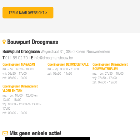
TERUG NAAR OVERZICHT
Bouwpunt Droogmans
Bouwpunt Droogmans
Weyerstraat 31, 3850 Kozen-Nieuwerkerken
T
011 59 02 70
|
E
info@droogmansbouw.be
Openingsuren MAGAZIJN
Openingsuren BETONCENTRALE
Openingsuren Binnendienst
BOUWMATERIALEN
ma - do: 06u30 - 18u00
ma - vrij: 06u30 - 15u30
vrij: 06u30 - 17u00
zat: 06u30 - 11u30
ma - do: 07u30 - 18u00
zat: 06u30 - 12u00
vrij: 07u30 - 17u00
zat: 07u30 - 12u00
Openingsuren Binnendienst
VLOER EN TUIN
ma - do: 10u00 - 12u00 en
13u00 - 18u00
vrij: 10u00 - 12u00 en 13u00 -
17u00
zat: 09u00 - 12u00
Mis geen enkele actie!