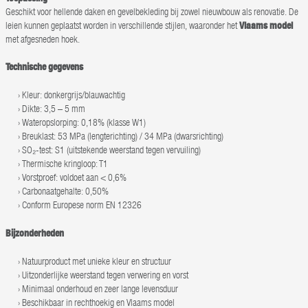
Geschikt voor hellende daken en gevelbekleding bij zowel nieuwbouw als renovatie. De
leien kunnen geplaatst worden in verschillende stijlen, waaronder het
Vlaams model
met afgesneden hoek.
Technische gegevens
Kleur: donkergrijs/blauwachtig
Dikte: 3,5 – 5 mm
Wateropslorping: 0,18% (klasse W1)
Breuklast: 53 MPa (lengterichting) / 34 MPa (dwarsrichting)
SO₂-test: S1 (uitstekende weerstand tegen vervuiling)
Thermische kringloop: T1
Vorstproef: voldoet aan < 0,6%
Carbonaatgehalte: 0,50%
Conform Europese norm EN 12326
Bijzonderheden
Natuurproduct met unieke kleur en structuur
Uitzonderlijke weerstand tegen verwering en vorst
Minimaal onderhoud en zeer lange levensduur
Beschikbaar in rechthoekig en Vlaams model