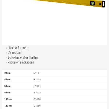
Libel: 0,5 mm/m
UV-resistent
Schokbestendige libellen
Rubberen eindkappen
30 cm
€ 11,67
40 cm
€ 12,09
60 cm
€ 13,94
80 cm
€ 16,32
100 cm
€ 18,06
120 cm
€ 18,59