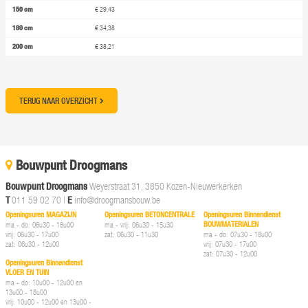
150 cm
€ 29,43
180 cm
€ 34,38
200 cm
€ 38,21
TERUG NAAR OVERZICHT
Bouwpunt Droogmans
Bouwpunt Droogmans
Weyerstraat 31, 3850 Kozen-Nieuwerkerken
T
011 59 02 70
|
E
info@droogmansbouw.be
Openingsuren MAGAZIJN
Openingsuren BETONCENTRALE
Openingsuren Binnendienst
BOUWMATERIALEN
ma - do: 06u30 - 18u00
ma - vrij: 06u30 - 15u30
vrij: 06u30 - 17u00
zat: 06u30 - 11u30
ma - do: 07u30 - 18u00
zat: 06u30 - 12u00
vrij: 07u30 - 17u00
zat: 07u30 - 12u00
Openingsuren Binnendienst
VLOER EN TUIN
ma - do: 10u00 - 12u00 en
13u00 - 18u00
vrij: 10u00 - 12u00 en 13u00 -